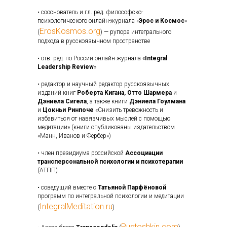
• сооснователь и гл. ред. философско-
психологического онлайн-журнала «
Эрос и Космос
»
ErosKosmos.org
(
) — рупора интегрального
подхода в русскоязычном пространстве
• отв. ред. по России онлайн-журнала «
Integral
Leadership Review
»
• редактор и научный редактор русскоязычных
изданий книг
Роберта Кигана, Отто Шармера
и
Дэниела Сигела
, а также книги
Дэниела Гоулмана
и
Цокньи Ринпоче
«Снизить тревожность и
избавиться от навязчивых мыслей с помощью
медитации» (книги опубликованы издательством
«Манн, Иванов и Фербер»)
• член президиума российской
Ассоциации
трансперсональной психологии и психотерапии
(АТПП)
• соведущий вместе с
Татьяной Парфёновой
программ по интегральной психологии и медитации
IntegralMeditation.ru
(
)
Pustoshkin.com