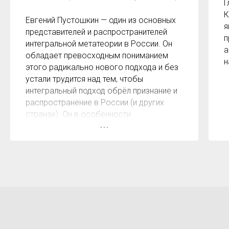
Г
К
Евгений Пустошкин — один из основных
я
представителей и распространителей
п
интегральной метатеории в России. Он
а
обладает превосходным пониманием
н
этого радикально нового подхода и без
устали трудится над тем, чтобы
интегральный подход обрёл признание и
распространение в России (и других
странах). Он в особенности
способствовал этому своими
переводами многих моих работ на
русский язык и справляется с этой
задачей блестяще. Я глубоко
благодарен ему за его работу по
продвижению и распространению
интегральной метатеории и, совершенно
точно, могу очень рекомендовать
любые проекты, с которыми он связан.