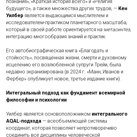
познания», «Краткая история всего» и «Религия
будущего», а также множества других трудов, —
Кен
Уилбер
является выдающимся мыслителем и
исследователем-практиком планетарного масштаба,
который в своей работе ориентируется на
метасинтез
,
интеграцию многообразия знаний и практик.
Его автобиографическая книга «Благодать и
стойкость», посвящённая жизни, смерти и духовному
исцелению его возлюбленной супруги Трейи, была
недавно экранизирована (в 2024 г. «Манн, Иванов и
Фербер» опубликует новое, третье издание книги).
Интегральный подход как фундамент всемирной
философии и психологии
Уилбер является основоположником
интегрального
AQAL-подхода
— всеобъемлющей системы
координат, которая позволяет непротиворечиво
соединить все дисциплины человеческой