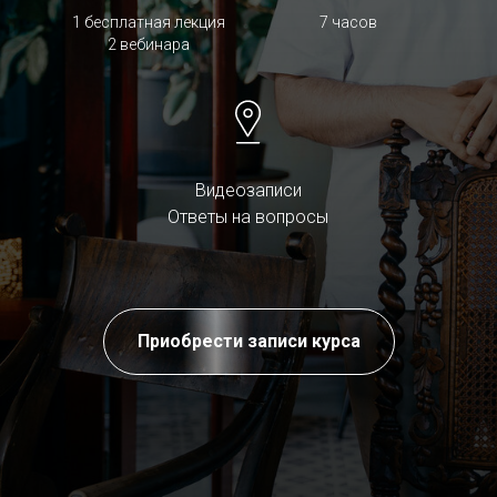
1 бесплатная лекция
7 часов
2 вебинара
Видеозаписи
Ответы на вопросы
Приобрести записи курса