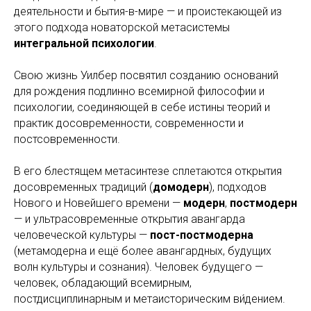
деятельности и бытия-в-мире — и проистекающей из
этого подхода новаторской метасистемы
интегральной психологии
.
Свою жизнь Уилбер посвятил созданию оснований
для рождения подлинно всемирной философии и
психологии, соединяющей в себе истины теорий и
практик досовременности, современности и
постсовременности.
В его блестящем метасинтезе сплетаются открытия
досовременных традиций (
домодерн
), подходов
Нового и Новейшего времени —
модерн
,
постмодерн
— и ультрасовременные открытия авангарда
человеческой культуры —
пост-постмодерна
(метамодерна и ещё более авангардных, будущих
волн культуры и сознания). Человек будущего —
человек, обладающий всемирным,
постдисциплинарным и метаисторическим ви́дением.