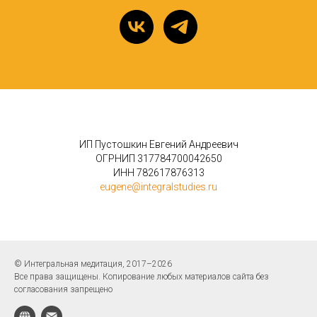
ИП Пустошкин Евгений Андреевич
ОГРНИП 317784700042650
ИНН 782617876313
eugene@integralstudies.ru
©
Интегральная медитация, 2017–2026
Все права защищены. Копирование любых материалов сайта без
согласования запрещено