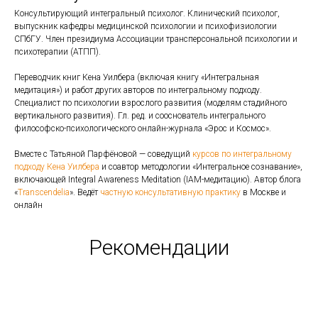
Консультирующий интегральный психолог. Клинический психолог,
выпускник кафедры медицинской психологии и психофизиологии
СПбГУ. Член президиума Ассоциации трансперсональной психологии и
психотерапии (АТПП).
Переводчик книг Кена Уилбера (включая книгу «Интегральная
медитация») и работ других авторов по интегральному подходу.
Специалист по психологии взрослого развития (моделям стадийного
вертикального развития). Гл. ред. и сооснователь интегрального
философско-психологического онлайн-журнала «Эрос и Космос».
Вместе с Татьяной Парфёновой — соведущий
курсов по интегральному
подходу Кена Уилбера
и соавтор методологии «Интегральное сознавание»,
включающей Integral Awareness Meditation (IAM-медитацию). Автор блога
«
Transcendelia
». Ведёт
частную консультативную практику
в Москве и
онлайн
Рекомендации