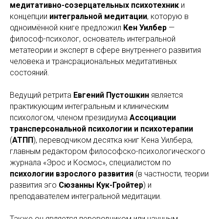
медитативно-созерцательных психотехник
и
концепции
интегральной медитации
, которую в
одноимённой книге предложил
Кен Уилбер
—
философ-психолог, основатель интегральной
метатеории и эксперт в сфере внутреннего развития
человека и трансрациональных медитативных
состояний.
Ведущий ретрита
Евгений Пустошкин
является
практикующим интегральным и клиническим
психологом, членом президиума
Ассоциации
трансперсональной психологии и психотерапии
(
АТПП
), переводчиком десятка книг Кена Уилбера,
главным редактором философско-психологического
журнала «Эрос и Космос», специалистом по
психологии взрослого развития
(в частности, теории
развития эго
Сюзанны Кук-Гройтер
) и
преподавателем интегральной медитации.
Также он является переводчиком или научным